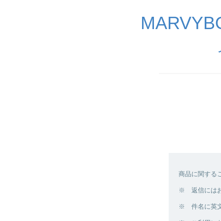
MARVY
商品に関する
※ 返信には
※ 件名に英